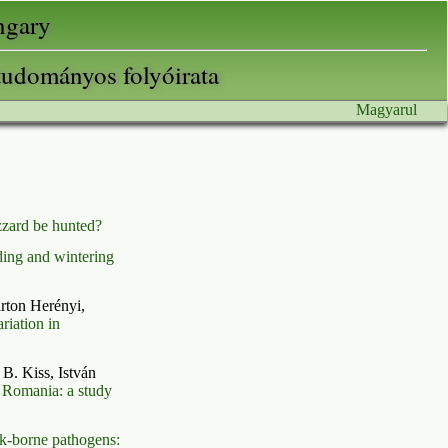
ungary
tudományos folyóirata
Magyarul
zard be hunted?
ing and wintering
rton Herényi,
riation in
B. Kiss, István
 Romania: a study
ick-borne pathogens: