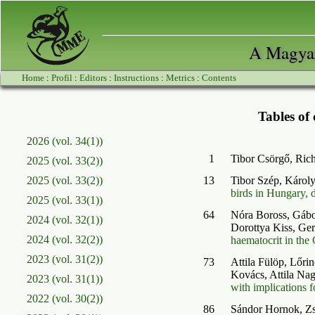
A Magyar
Home
:
Profil
:
Editors
:
Instructions
:
Metrics
:
Contents
Tables of 
2026 (vol. 34(1))
1
Tibor Csörgő, Rich
2025 (vol. 33(2))
2025 (vol. 33(2))
13
Tibor Szép, Károl
birds in Hungary, 
2025 (vol. 33(1))
64
Nóra Boross, Gábo
2024 (vol. 32(1))
Dorottya Kiss, Ger
2024 (vol. 32(2))
haematocrit in the 
2023 (vol. 31(2))
73
Attila Fülöp, Lőri
Kovács, Attila Na
2023 (vol. 31(1))
with implications 
2022 (vol. 30(2))
86
Sándor Hornok, Zs