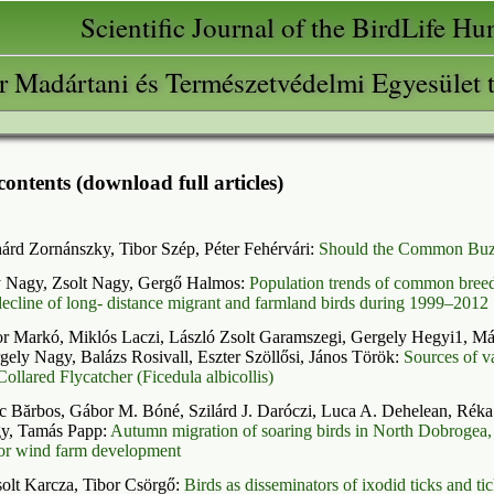
Scientific Journal of the BirdLife H
 Madártani és Természetvédelmi Egyesület 
contents (download full articles)
árd Zornánszky, Tibor Szép, Péter Fehérvári:
Should the Common Buz
y Nagy, Zsolt Nagy, Gergő Halmos:
Population trends of common breed
decline of long- distance migrant and farmland birds during 1999–2012
r Markó, Miklós Laczi, László Zsolt Garamszegi, Gergely Hegyi1, Má
gely Nagy, Balázs Rosivall, Eszter Szöllősi, János Török:
Sources of va
Collared Flycatcher (Ficedula albicollis)
nc Bărbos, Gábor M. Bóné, Szilárd J. Daróczi, Luca A. Dehelean, Réka 
gy, Tamás Papp:
Autumn migration of soaring birds in North Dobrogea,
for wind farm development
olt Karcza, Tibor Csörgő:
Birds as disseminators of ixodid ticks and t