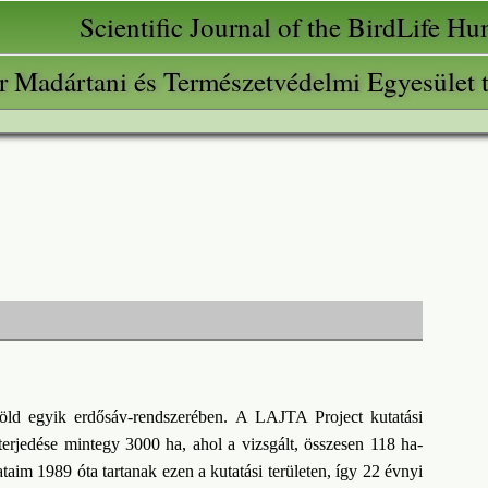
Scientific Journal of the BirdLife H
 Madártani és Természetvédelmi Egyesület 
öld egyik erdősáv-rendszerében. A LAJTA Project kutatási
kiterjedése mintegy 3000 ha, ahol a vizsgált, összesen 118 ha-
ataim 1989 óta tartanak ezen a kutatási területen, így 22 évnyi