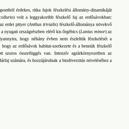
ontból érdekes, ritka fajok fészkelési állomány-dinamikáját
ollurio
) volt a leggyakoribb fészkelő faj az erdősávokban:
 erdei pityer (
Anthus trivialis
) fészkelő-állománya növekvő
 a nyugati országrészben elérő kis őrgébics (
Lanius minor
) az
olyannyira, hogy néhány évben nem észleltük fészkelését a
, hogy az erdősávok habitat-szerkezete és a bennük fészkelő
ött szoros összefüggés van. Intenzív agrárkörnyezetben az
rfaj számára, és hozzájárulnak a biodiverzitás növeléséhez a