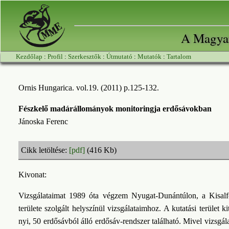
A Magyar
Kezdőlap
:
Profil
:
Szerkesztők
:
Útmutató
:
Mutatók
:
Tartalom
Ornis Hungarica. vol.19. (2011) p.125-132.
Fészkelő madárállományok monitoringja erdősávokban
Jánoska Ferenc
Cikk letöltése:
[pdf]
(416 Kb)
Kivonat:
Vizsgálataimat 1989 óta végzem Nyugat-Dunántúlon, a Kisalf
területe szolgált helyszínül vizsgálataimhoz. A kutatási terület 
nyi, 50 erdősávból álló erdősáv-rendszer található. Mivel vizsgál