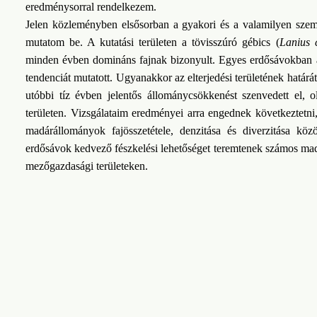
eredménysorral rendelkezem.
Jelen közleményben elsősorban a gyakori és a valamilyen szemp
mutatom be. A kutatási területen a tövisszúró gébics (
Lanius c
minden évben domináns fajnak bizonyult. Egyes erdősávokban az
tendenciát mutatott. Ugyanakkor az elterjedési területének határát
utóbbi tíz évben jelentős állománycsökkenést szenvedett el, 
területen. Vizsgálataim eredményei arra engednek következtetni
madárállományok fajösszetétele, denzitása és diverzitása köz
erdősávok kedvező fészkelési lehetőséget teremtenek számos madá
mezőgazdasági területeken.