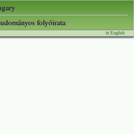
ungary
tudományos folyóirata
in English